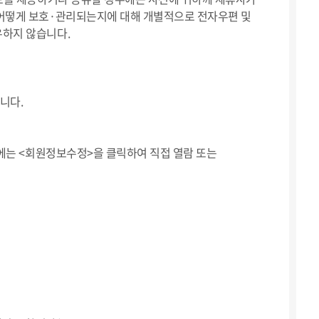
 어떻게 보호·관리되는지에 대해 개별적으로 전자우편 및
유하지 않습니다.
니다.
우에는 <회원정보수정>을 클릭하여 직접 열람 또는