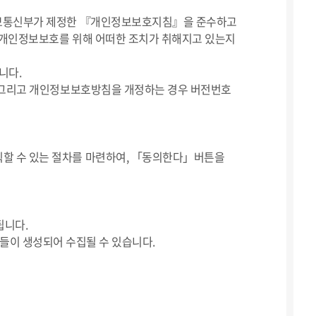
정보통신부가 제정한 『개인정보보호지침』을 준수하고
 개인정보보호를 위해 어떠한 조치가 취해지고 있는지
니다.
 그리고 개인정보보호방침을 개정하는 경우 버전번호
할 수 있는 절차를 마련하여, 「동의한다」버튼을
됩니다.
보들이 생성되어 수집될 수 있습니다.