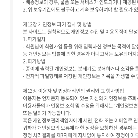
- 배송정보의 경우, 물품 또는 서비스가 인도되거나 제공된 
2. 위 보유기간에도 불구하고 계속 보유하여야 할 필요가 
제12장 개인정보 파기 절차 및 방법
본 사이트는 원칙적으로 개인정보 수집 및 이용목적이 달성된
1. 파기절차
- 회원님이 회원가입 등을 위해 입력하신 정보는 목적이 달성
동 개인정보는 법률에 의한 경우가 아니고서는 보유되어지
2. 파기방법
- 종이에 출력된 개인정보는 분쇄기로 분쇄하거나 소각을 
- 전자적 파일형태로 저장된 개인정보는 기록을 재생할 수
제13장 이용자 및 법정대리인의 권리와 그 행사방법
이용자는 언제든지 등록되어 있는 자신의 개인정보를 조회하
이용자들의 개인정보 조회 및 수정을 위해서는 ‘개인정보변경
또는 탈퇴가 가능합니다.
혹은 개인정보관리책임자에게 서면, 전화 또는 이메일로 
귀하가 개인정보의 오류에 대한 정정을 요청하신 경우에는 
정정 처리결과를 제3자에게 지체없이 통지하여 정정이 이