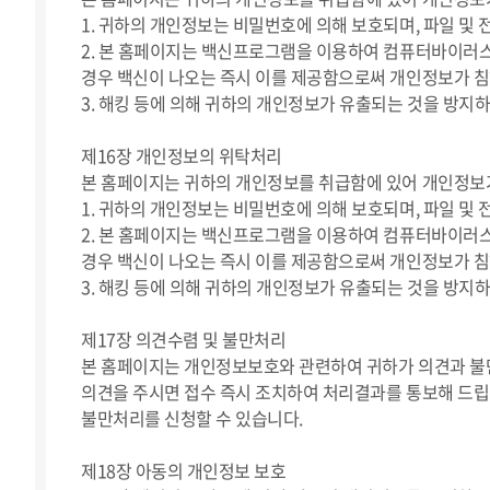
1. 귀하의 개인정보는 비밀번호에 의해 보호되며, 파일 및
2. 본 홈페이지는 백신프로그램을 이용하여 컴퓨터바이러
경우 백신이 나오는 즉시 이를 제공함으로써 개인정보가 침
3. 해킹 등에 의해 귀하의 개인정보가 유출되는 것을 방지
제16장 개인정보의 위탁처리
본 홈페이지는 귀하의 개인정보를 취급함에 있어 개인정보가 
1. 귀하의 개인정보는 비밀번호에 의해 보호되며, 파일 및
2. 본 홈페이지는 백신프로그램을 이용하여 컴퓨터바이러
경우 백신이 나오는 즉시 이를 제공함으로써 개인정보가 침
3. 해킹 등에 의해 귀하의 개인정보가 유출되는 것을 방지
제17장 의견수렴 및 불만처리
본 홈페이지는 개인정보보호와 관련하여 귀하가 의견과 불만
의견을 주시면 접수 즉시 조치하여 처리결과를 통보해 드립니다. 또는 
불만처리를 신청할 수 있습니다.
제18장 아동의 개인정보 보호