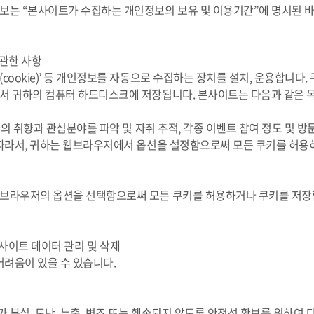
보는 “본사이트가 수집하는 개인정보의 보유 및 이용기간”에 명시된 바에
 관한 사항
cookie)’ 등 개인정보를 자동으로 수집하는 장치를 설치, 운용합니
서 귀하의 컴퓨터 하드디스크에 저장됩니다. 본사이트는 다음과 같은 목
자의 취향과 관심분야를 파악 및 자취 추적, 각종 이벤트 참여 정도 및 방
 따라서, 귀하는 웹브라우저에서 옵션을 설정함으로써 모든 쿠키를 허용하
브라우저의 옵션을 선택함으로써 모든 쿠키를 허용하거나 쿠키를 저장할
및 사이트 데이터 관리 및 삭제
어려움이 있을 수 있습니다.
분실, 도난, 누출, 변조 또는 훼손되지 않도록 안전성 확보를 위하여 