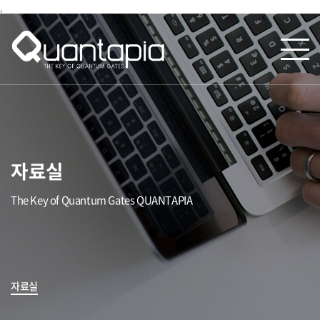
,
자료실
The Key of Quantum Gates QUANTAPIA
자료실