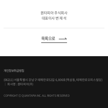
퀀타피아 주식회사
대표이사 변 재 석
목록으로
개인정보취급방침
(06211) 서울특별시 강남구 테헤란로52길 6, 806호(역삼동, 테헤란로오피스빌딩)
｜
회사명 : 퀀타피아(주)
COPYRIGHT Ⓒ QUANTAPIA INC. ALL RIGHTS RESERVED